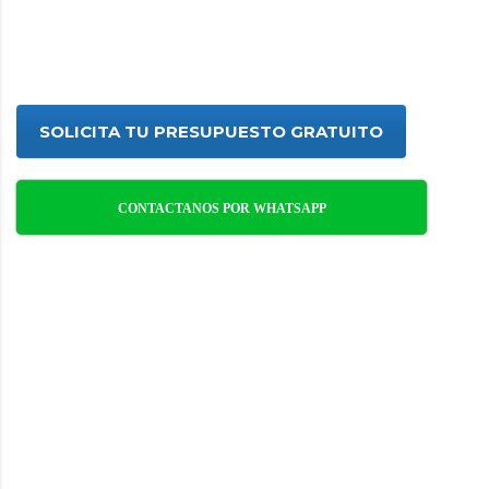
empresas, asegurando ambientes
saludables y libres de plagas con
soluciones eficaces y profesionales.
SOLICITA TU PRESUPUESTO GRATUITO
CONTACTANOS POR WHATSAPP