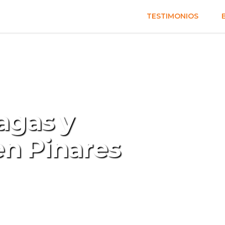
TESTIMONIOS
agas y
n Pinares
y Fumigación en Pinares para
o ambientes saludables y libres de
y profesionales.