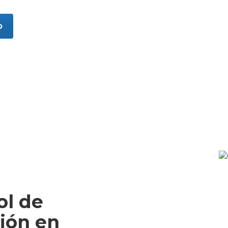
O
ol de
ión en