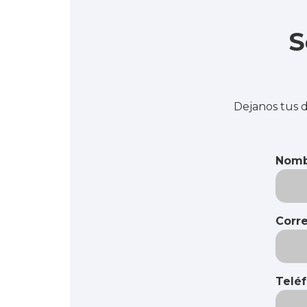
S
Dejanos tus d
Nomb
Corre
Telé