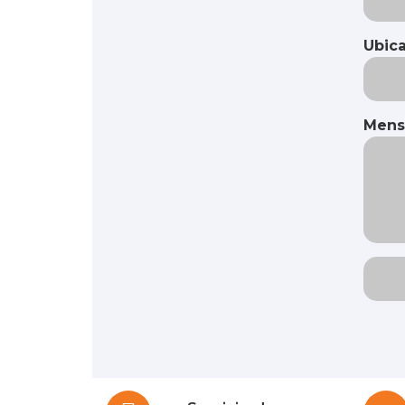
Ubic
Mens