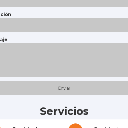
ación
aje
Servicios