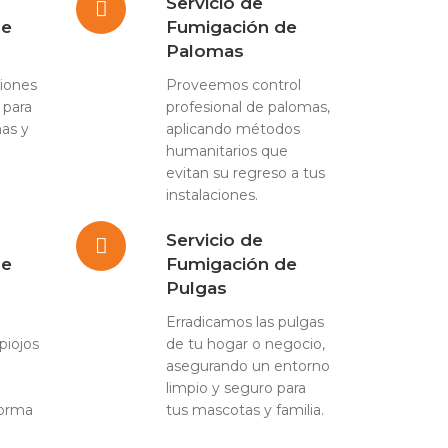
Servicio de
de
Fumigación de
Palomas
iones
Proveemos control
 para
profesional de palomas,
has y
aplicando métodos
humanitarios que
evitan su regreso a tus
instalaciones.
Servicio de
de
Fumigación de
Pulgas
Erradicamos las pulgas
piojos
de tu hogar o negocio,
asegurando un entorno
limpio y seguro para
forma
tus mascotas y familia.