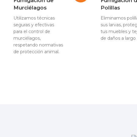
Fumigación de
Fumigación 
Murciélagos
Polillas
Utilizamos técnicas
Eliminamos polill
seguras y efectivas
sus larvas, prote
para el control de
tus muebles y te
murciélagos,
de daños a largo 
respetando normativas
de protección animal.