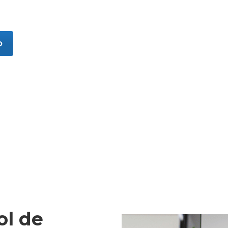
sionales.
O
ol de