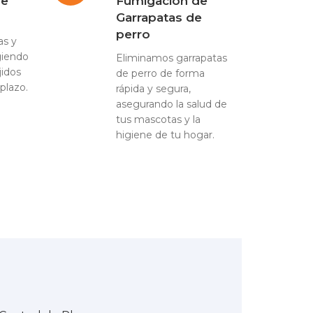
de
Fumigación de
Garrapatas de
perro
as y
giendo
Eliminamos garrapatas
jidos
de perro de forma
plazo.
rápida y segura,
asegurando la salud de
tus mascotas y la
higiene de tu hogar.