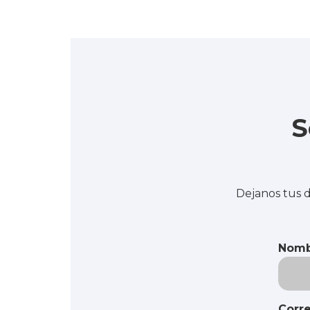
S
Dejanos tus d
Nomb
Corre