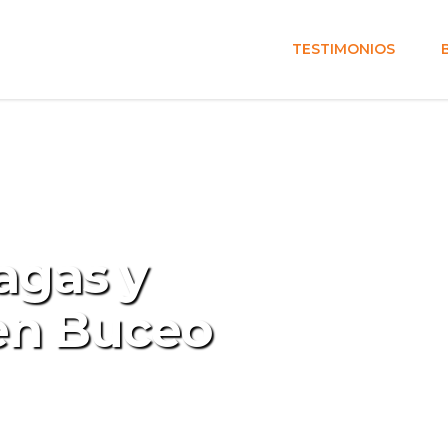
TESTIMONIOS
agas y
en Buceo
 y Fumigación en Buceo para hogares
tes saludables y libres de plagas