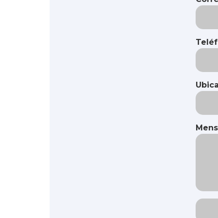
Telé
Ubic
Mens