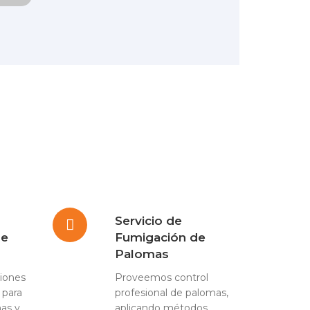
Servicio de
de
Fumigación de
Palomas
iones
Proveemos control
 para
profesional de palomas,
has y
aplicando métodos