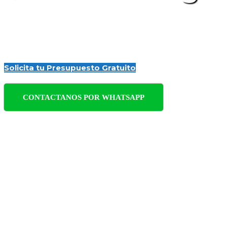
Empresa de Control de Plagas y Fumigaci
de plagas con soluciones eficaces y profe
Solicita tu Presupuesto Gratuito
CONTACTANOS POR WHATSAPP