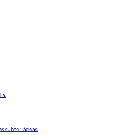
ia.
as subterráneas.