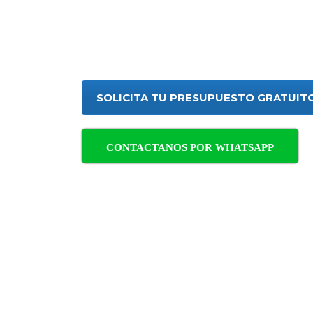
Empresa de Control de Plagas 
hogares y empresas, asegurand
plagas con soluciones eficaces 
SOLICITA TU PRESUPUESTO GRATUIT
CONTACTANOS POR WHATSAPP