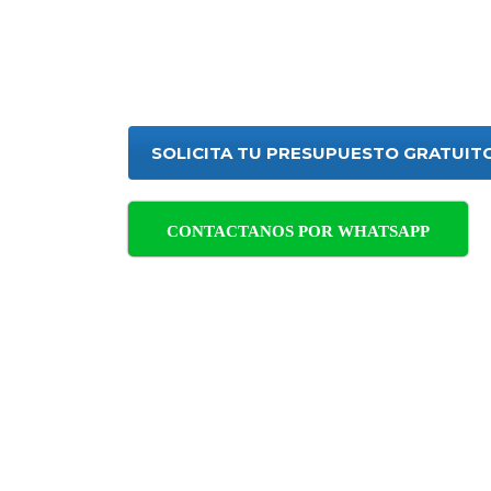
Empresa de Control de Plagas 
hogares y empresas, asegurand
plagas con soluciones eficaces 
SOLICITA TU PRESUPUESTO GRATUIT
CONTACTANOS POR WHATSAPP