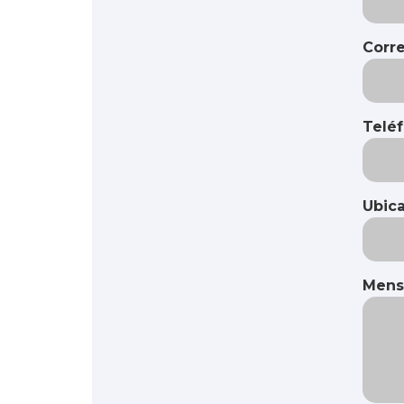
Corre
Telé
Ubic
Mens