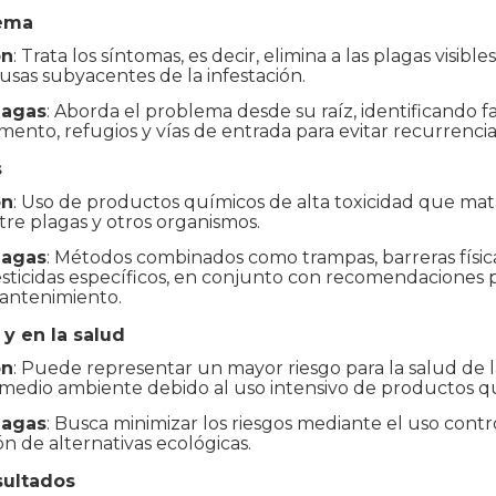
lema
ón
: Trata los síntomas, es decir, elimina a las plagas visib
usas subyacentes de la infestación.
lagas
: Aborda el problema desde su raíz, identificando 
mento, refugios y vías de entrada para evitar recurrencia
s
ón
: Uso de productos químicos de alta toxicidad que mat
tre plagas y otros organismos.
lagas
: Métodos combinados como trampas, barreras físic
esticidas específicos, en conjunto con recomendaciones p
mantenimiento.
y en la salud
ón
: Puede representar un mayor riesgo para la salud de l
 medio ambiente debido al uso intensivo de productos q
lagas
: Busca minimizar los riesgos mediante el uso contr
ón de alternativas ecológicas.
sultados