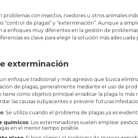
 problemas con insectos, roedores u otros animales in
s “control de plagas” y “exterminación”. Aunque a simpl
en a enfoques muy diferentes en la gestión de problemas
erencias es clave para elegir la solución más adecuada 
de exterminación
 un enfoque tradicional y más agresivo que busca elimi
tación de plagas, generalmente mediante el uso de pro
tiene como objetivo principal erradicar la plaga lo más rá
ar las causas subyacentes o prevenir futuras infestacio
vo
: Se utiliza cuando el problema de plagas ya es evident
e químicos
: Los exterminadores suelen emplear pesticid
agas en el menor tiempo posible.
rto plazo
: Si bien elimina el problema de manera inmedi