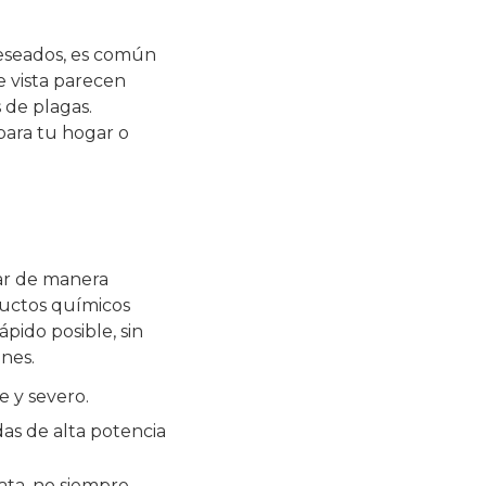
deseados, es común
e vista parecen
 de plagas.
para tu hogar o
nar de manera
ductos químicos
pido posible, sin
nes.
e y severo.
as de alta potencia
ata, no siempre