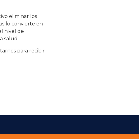
vo eliminar los
as lo convierte en
l nivel de
a salud.
rnos para recibir