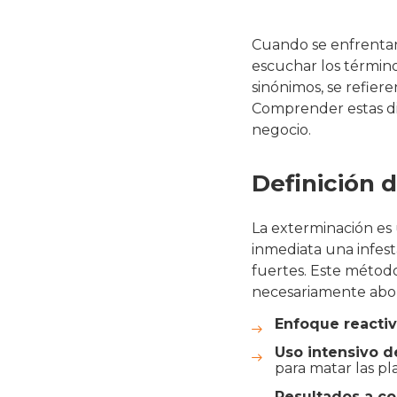
Cuando se enfrentan
escuchar los término
sinónimos, se refier
Comprender estas dif
negocio.
Definición 
La exterminación es
inmediata una infes
fuertes. Este método 
necesariamente abord
Enfoque reacti
Uso intensivo d
para matar las pl
Resultados a co