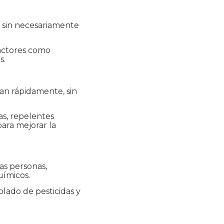
les sin necesariamente
factores como
s.
an rápidamente, sin
as, repelentes
ara mejorar la
as personas,
uímicos.
olado de pesticidas y