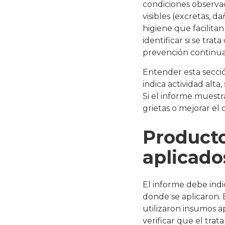
condiciones observad
visibles (excretas, d
higiene que facilitan
identificar si se tra
prevención continua
Entender esta sección
indica actividad alta,
Si el informe muestra
grietas o mejorar el 
Producto
aplicado
El informe debe indi
donde se aplicaron.
utilizaron insumos 
verificar que el tra