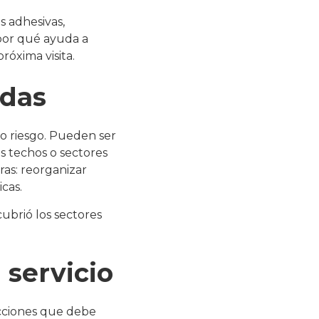
s adhesivas,
 por qué ayuda a
róxima visita.
idas
 o riesgo. Pueden ser
s techos o sectores
as: reorganizar
cas.
cubrió los sectores
 servicio
acciones que debe