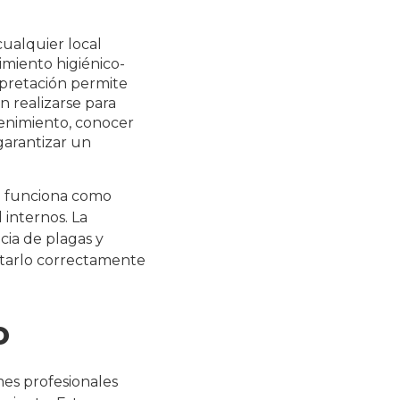
ualquier local
imiento higiénico-
rpretación permite
 realizarse para
enimiento, conocer
garantizar un
én funciona como
 internos. La
cia de plagas y
retarlo correctamente
o
mes profesionales