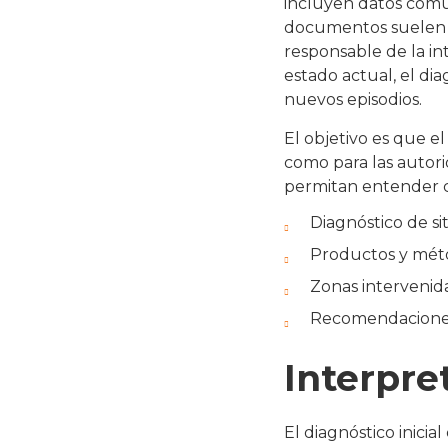
incluyen datos comun
documentos suelen co
responsable de la in
estado actual, el di
nuevos episodios.
El objetivo es que el
como para las autori
permitan entender c
Diagnóstico de si
Productos y méto
Zonas intervenid
Recomendaciones
Interpret
El diagnóstico inicia